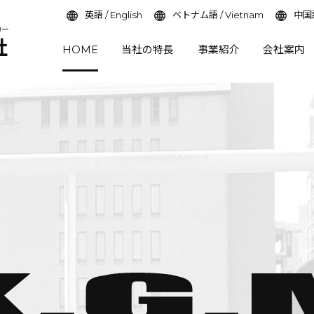
英語 / English
ベトナム語 / Vietnam
中国語
カー
社
HOME
当社の特長
事業紹介
会社案内