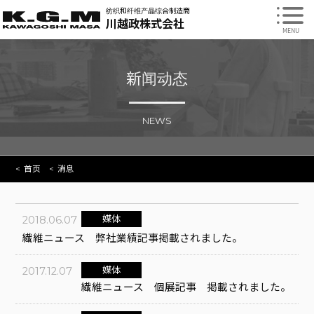
纺织和纤维产品综合制造商
川越政株式会社
新闻动态
NEWS
首页
消息
媒体
2018.06.07
繊維ニュース 弊社業績記事掲載されました。
媒体
2017.12.07
繊維ニュース 個展記事 掲載されました。