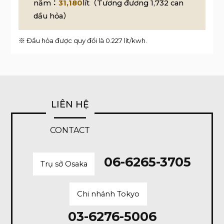
năm：
31,180
lít（Tương đương 1,732 can
dầu hỏa）
※ Đầu hỏa được quy đổi là 0.227 lít/kwh.
LIÊN HỆ
CONTACT
06-6265-3705
Trụ sở Osaka
Chi nhánh Tokyo
03-6276-5006