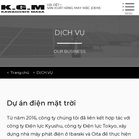
VẢI DỆT・
SẢN XUẤT HÀNG MAY MẶC (OEM)
DỊCH VỤ
OUR BUSINESS
Trang chủ
DỊCH VỤ
Dự án điện mặt trời
Từ năm 2016, công ty chúng tôi đã liên kết hợp tác với
công ty Điện lực Kyushu, công ty Điện lực Tokyo, xây
dựng nhà máy phát điện ở Ibaraki và Oita để thực hiện